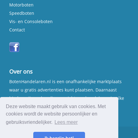
Motorboten
Speedboten
Vis- en Consoleboten
Contact
Over ons
BotenHandelaren.nl is een onafhankelijke marktplaats
waar u gratis advertenties kunt plaatsen. Daarnaast
bieden wij een handig overzicht van handelaren in elke
provincie.
Deze website maakt gebruik van cookies. Met
cookies wordt de website persoonlijker en
gebruiksvriendelijker.
Lees meer