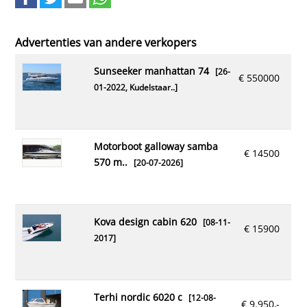
Advertenties van andere verkopers
sunseeker manhattan 74
[26-
€ 550000
01-2022,
Kudelstaar..
]
motorboot galloway samba
€ 14500
570 m..
[20-07-2026]
kova design cabin 620
[08-11-
€ 15900
2017]
terhi nordic 6020 c
[12-08-
€ 9.950,-