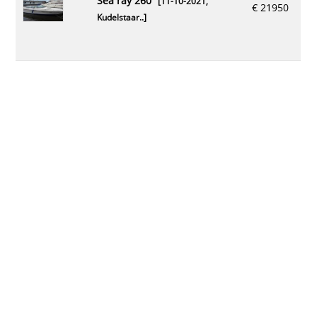
sea ray 260
[11-10-2021,
€ 21950
Kudelstaar..
]